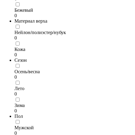
Бежевый
0
Материал верха
Нейлон/полиэстер/нубук
0
Кожа
0
Сезон
Осень/весна
0
Лето
0
Зима
0
Пол
Мужской
0