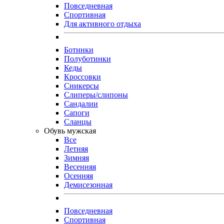
Повседневная
Спортивная
Для активного отдыха
Ботинки
Полуботинки
Кеды
Кроссовки
Сникерсы
Слиперы/слипоны
Сандалии
Сапоги
Сланцы
Обувь мужская
Все
Летняя
Зимняя
Весенняя
Осенняя
Демисезонная
Повседневная
Спортивная