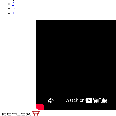
2
>
>|